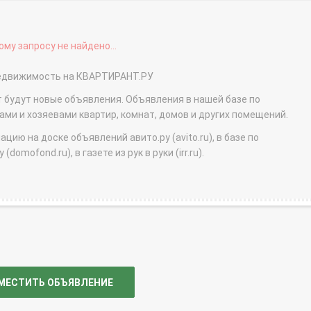
му запросу не найдено...
у недвижимость на КВАРТИРАНТ.РУ
т будут новые объявления. Объявления в нашей базе по
и и хозяевами квартир, комнат, домов и других помещений.
ю на доске объявлений авито.ру (avito.ru), в базе по
domofond.ru), в газете из рук в руки (irr.ru).
МЕСТИТЬ ОБЪЯВЛЕНИЕ