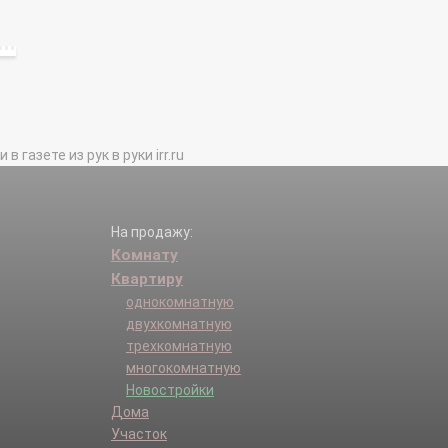
газете из рук в руки irr.ru
На продажу:
Комнату
Квартиру
однокомнатную
двухкомнатную
трехкомнатную
многокомнатную
Новостройки
Дома
Участок