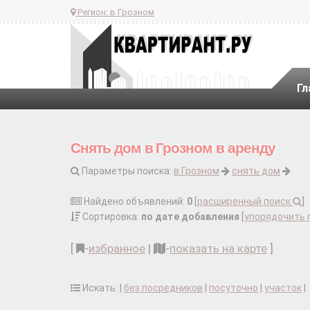
Регион:
в Грозном
Гл
Снять дом в Грозном в аренду
Параметры поиска:
в Грозном
снять дом
Найдено объявлений:
0
[
расширенный поиск
]
Сортировка:
по дате добавления
[
упорядочить 
[
-
избранное
|
-
показать на карте
]
Искать: |
без посредников
|
посуточно
|
участок
|