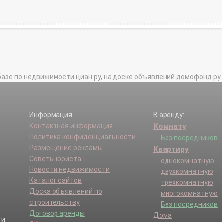
базе по недвижимости циан.ру, на доске объявлений домофонд.ру и в 
Информация:
В аренду:
Контактная информация
Комнату
Политика конфиденциальности
Без посредников
Размещение рекламы
Квартиру
Советы юриста
однокомнатную
Новости недвижимости
двухкомнатную
Каталог сайтов
трехкомнатную
Доска объявлений по
многокомнатную
строительству
Без посредников
Договор аренды
Дома